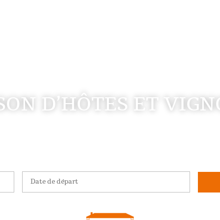
SON D’HÔTES ET VIGN
Date de départ
*